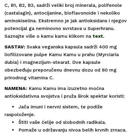
C, B1, B2, B3, sadrži veliki broj minerala, polifenole
(castalagin), antocijanine, bioflavonoide i nekoliko
aminokiselina. Ekstremno je jak antioksidans i njegov
potencijal ga neminovno svrstava u Superhranu.
Saznajte više o kamu kamu klikom na
text
.
SASTAV:
Svaka veganska kapsula sadrži 400 mg
liofilizovane pulpe Kamu Kamu u prahu (Myrciaria
dubia) i magnezijum-stearat. Dve kapsule
obezbeđuju preporučenu dnevnu dozu od 80 mg
prirodnog vitamina C.
NAMENA:
Kamu Kamu ima izuzetno moćna
antioksidativna svojstva i pruža širok spektar koristi:
•
Jača imuni i nervni sistem, te podiže
raspoloženje.
•
Štiti vaše ćelije od slobodnih radikala.
•
Pomaže u održavanju nivoa belih krvnih zrnaca.