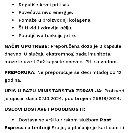
•
Reguliše krvni pritisak.
•
Povećava nivo energije.
•
Pomaže u proizvodnji kolagena.
•
Štiti vid i zdravlje očiju.
•
Poboljšava funkciju jetre.
NAČIN UPOTREBE:
Preporučena doza je 2 kapsule
dnevno. U slučaju ekstremnog pada imuniteta,
možete uzeti 2x2 kapsule dnevno. Piti sa vodom.
PREPORUKA:
Ne preporučuje se deci mlađoj od 12
godina.
UPIS U BAZU MINISTARSTVA ZDRAVLJA:
Proizvod
je upisan dana 07.10.2024. pod brojem 25818/2024.
USLOVI DOSTAVE I POGODNOSTI:
•
Dostava se vrši
kurirskom službom
Post
Express
na teritoriji Srbije, a plaćanje je karticom ili