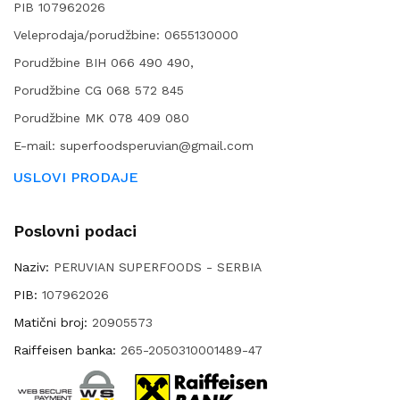
PIB 107962026
Veleprodaja/porudžbine: 0655130000
Porudžbine BIH 066 490 490,
Porudžbine CG 068 572 845
Porudžbine MK 078 409 080
E-mail: superfoodsperuvian@gmail.com
USLOVI PRODAJE
Poslovni podaci
Naziv:
PERUVIAN SUPERFOODS - SERBIA
PIB:
107962026
Matični broj:
20905573
Raiffeisen banka:
265-2050310001489-47