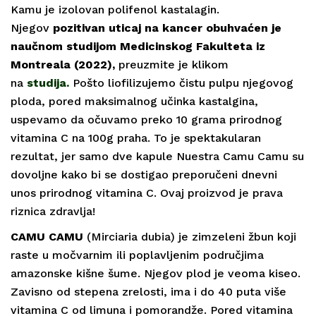
Kamu je izolovan polifenol kastalagin.
Njegov
pozitivan uticaj na kancer obuhvaćen je
nauč
nom studijom Medicinskog Fakulteta iz
Montreala (2022),
preuzmite je klikom
na
studija
.
Pošto liofilizujemo čistu pulpu njegovog
ploda, pored maksimalnog učinka kastalgina,
uspevamo da očuvamo preko 10 grama prirodnog
vitamina C na 100g praha. To je spektakularan
rezultat, jer samo dve kapule Nuestra Camu Camu su
dovoljne kako bi se dostigao preporučeni dnevni
unos prirodnog vitamina C. Ovaj proizvod je prava
riznica zdravlja!
CAMU CAMU
(Mirciaria dubia) je zimzeleni žbun koji
raste u močvarnim ili poplavljenim područjima
amazonske kišne šume. Njegov plod je veoma kiseo.
Zavisno od stepena zrelosti, ima i do 40 puta više
vitamina C od limuna i pomorandže. Pored vitamina