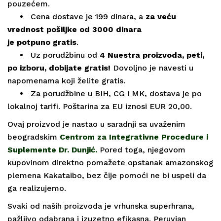
pouzećem.
•
Cena dostave je 199 dinara, a
za veću
vrednost pošiljke od 3000 dinara
je
potpuno
gratis
.
•
Uz porudžbinu od
4 Nuestra proizvoda, peti,
po izboru, dobijate gratis!
Dovoljno je navesti u
napomenama koji želite gratis.
•
Za porudžbine u BIH, CG i MK, dostava je po
lokalnoj tarifi. Poštarina za EU iznosi EUR 20,00.
Ovaj proizvod je nastao u saradnji sa uvaženim
beogradskim
Centrom za Integrativne Procedure i
Suplemente Dr. Dunjić.
Pored toga, njegovom
kupovinom direktno pomažete opstanak amazonskog
plemena Kakataibo, bez čije pomoći ne bi uspeli da
ga realizujemo.
Svaki od naših proizvoda je vrhunska superhrana,
pažljivo odabrana i izuzetno efikasna.
Peruvian