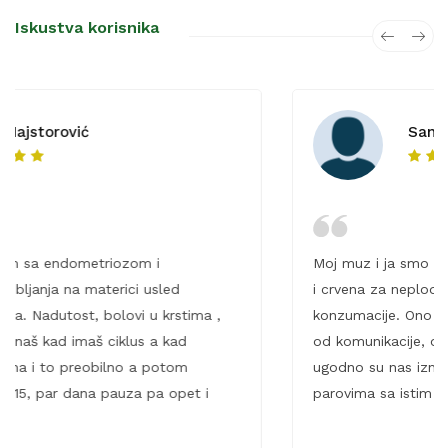
Iskustva korisnika
Sandra S.
i
Moj muz i ja smo koristili proizvode nuest
sled
i crvena za neplodnost i ostali trudni nako
 krstima ,
konzumacije. Ono što nudite i način na koji 
a kad
od komunikacije, obrazlaganja, fleksibolnos
potom
ugodno su nas iznenadili i svakako Vas pr
a opet i
parovima sa istim problemom. Iako treba bi