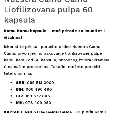
Liofilizovana pulpa 60
kapsula
Kamu Kamu kapsule – moć prirode za imunitet i
vitalnost
Iskoristite priliku i poručite online Nuestra Camu
Camu, prvo i jedino pakovanje liofilizovane pulpe
kamu kamu od 60 kapsula, prirodnog izvora vitamina
C na našim prostorima! Takođe, možete poručiti
telefonom na:
• SRB:
065 513 0000
• BIH:
066 490 490
• CG:
068 572 845
• MK:
078 409 080
KAPSULE NUESTRA CAMU CAMU
- Iz ploda Kamu