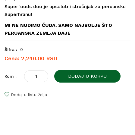
Superfoods doo je apsolutni stručnjak za peruansku
Superhranu!
MI NE NUDIMO ČUDA,
SAMO NAJBOLJE ŠTO
PERUANSKA ZEMLJA DAJE
Šifra :
0
Cena: 2,240.00 RSD
DODAJ U KORPU
Kom :
Dodaj u listu želja