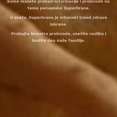
kome možete pronaći informacije i proizvode na
temu peruanske Superhrane.
U svetu, Superhrana je vrhunski trend zdrave
ishrane.
Probajte Nuestra proizvode, osetite razliku i
budite deo naše familije.