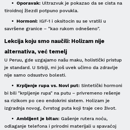
• Oporavak:
Ultrazvuk je pokazao da se cista na
tiroidnoj žlezdi potpuno povukla.
• Hormoni:
IGF-1 i oksitocin su se vratili u
savršene granice – "kao rukom odnešeno".
Lekcija koju smo naučili: Holizam nije
alternativa, već temelj
U Peruu, gde uzgajamo našu maku, holistički pristup
je standard. U Srbiji, mi još uvek učimo da zdravlje
nije samo odsustvo bolesti.
• Krpljenje rupa vs. Novi put:
Sintetički hormoni
bi bili "krpljenje rupa" na putu – privremeno rešenje
sa rizikom po ceo endokrini sistem. Holizam je
izgradnja novog, čvrstog puta koji traje ceo život.
• Amblijent je bitan:
Gašenje rutera noću,
odlaganje telefona i prirodni materijali u spavaćoj