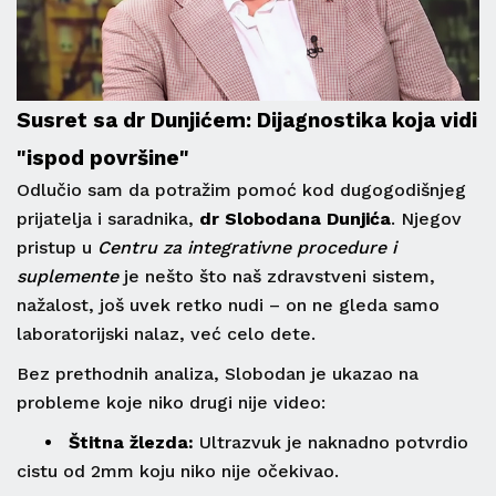
Susret sa dr Dunjićem: Dijagnostika koja vidi
"ispod površine"
Odlučio sam da potražim pomoć kod dugogodišnjeg
prijatelja i saradnika,
dr Slobodana Dunjića
. Njegov
pristup u
Centru za integrativne procedure i
suplemente
je nešto što naš zdravstveni sistem,
nažalost, još uvek retko nudi – on ne gleda samo
laboratorijski nalaz, već celo dete.
Bez prethodnih analiza, Slobodan je ukazao na
probleme koje niko drugi nije video:
• Štitna žlezda:
Ultrazvuk je naknadno potvrdio
cistu od 2mm koju niko nije očekivao.