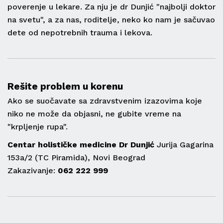
poverenje u lekare. Za nju je dr Dunjić "najbolji doktor
na svetu", a za nas, roditelje, neko ko nam je sačuvao
dete od nepotrebnih trauma i lekova.
Rešite problem u korenu
Ako se suočavate sa zdravstvenim izazovima koje
niko ne može da objasni, ne gubite vreme na
"krpljenje rupa".
Centar holističke medicine Dr Dunjić
Jurija Gagarina
153a/2 (TC Piramida), Novi Beograd
Zakazivanje:
062 222 999