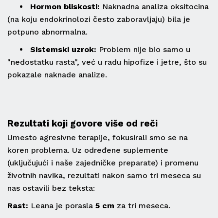
• Hormon bliskosti:
Naknadna analiza oksitocina
(na koju endokrinolozi često zaboravljaju) bila je
potpuno abnormalna.
• Sistemski uzrok:
Problem nije bio samo u
"nedostatku rasta", već u radu hipofize i jetre, što su
pokazale naknade analize.
Rezultati koji govore više od reči
Umesto agresivne terapije, fokusirali smo se na
koren problema. Uz određene suplemente
(uključujući i naše zajedničke preparate) i promenu
životnih navika, rezultati nakon samo tri meseca su
nas ostavili bez teksta:
Rast:
Leana je porasla
5 cm
za tri meseca.