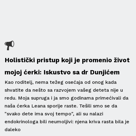
Holistički pristup koji je promenio život
mojoj ćerki: Iskustvo sa dr Dunjićem
Kao roditelj, nema težeg osećaja od onog kada
shvatite da nešto sa razvojem vašeg deteta nije u
redu. Moja supruga i ja smo godinama primećivali da
naša ćerka Leana sporije raste. Tešili smo se da
"svako dete ima svoj tempo", ali su nalazi
endokrinologa bili neumoljivi: njena kriva rasta bila je
daleko