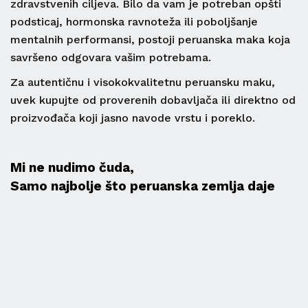
zdravstvenih ciljeva. Bilo da vam je potreban opšti
podsticaj, hormonska ravnoteža ili poboljšanje
mentalnih performansi, postoji peruanska maka koja
savršeno odgovara vašim potrebama.
Za autentičnu i visokokvalitetnu peruansku maku,
uvek kupujte od proverenih dobavljača ili direktno od
proizvođača koji jasno navode vrstu i poreklo.
Mi ne nudimo čuda,
Samo najbolje što peruanska zemlja daje