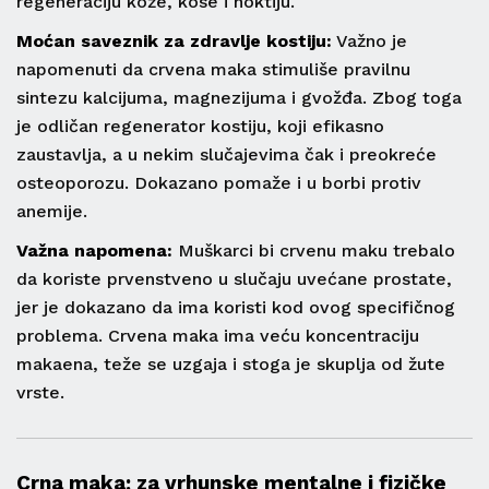
regeneraciju kože, kose i noktiju.
Moćan saveznik za zdravlje kostiju:
Važno je
napomenuti da crvena maka stimuliše pravilnu
sintezu kalcijuma, magnezijuma i gvožđa. Zbog toga
je odličan regenerator kostiju, koji efikasno
zaustavlja, a u nekim slučajevima čak i preokreće
osteoporozu. Dokazano pomaže i u borbi protiv
anemije.
Važna napomena:
Muškarci bi crvenu maku trebalo
da koriste prvenstveno u slučaju uvećane prostate,
jer je dokazano da ima koristi kod ovog specifičnog
problema. Crvena maka ima veću koncentraciju
makaena, teže se uzgaja i stoga je skuplja od žute
vrste.
Crna maka: za vrhunske mentalne i fizičke