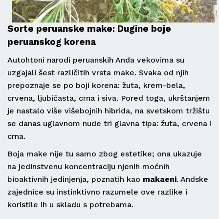
Sorte peruanske make: Dugine boje
peruanskog korena
Autohtoni narodi peruanskih Anda vekovima su
uzgajali šest različitih vrsta make. Svaka od njih
prepoznaje se po boji korena: žuta, krem-bela,
crvena, ljubičasta, crna i siva. Pored toga, ukrštanjem
je nastalo više višebojnih hibrida, na svetskom tržištu
se danas uglavnom nude tri glavna tipa: žuta, crvena i
crna.
Boja make nije tu samo zbog estetike; ona ukazuje
na jedinstvenu koncentraciju njenih moćnih
bioaktivnih jedinjenja, poznatih kao
makaeni
. Andske
zajednice su instinktivno razumele ove razlike i
koristile ih u skladu s potrebama.