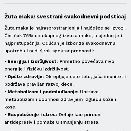
Žuta maka: svestrani svakodnevni podsticaj
Žuta maka je najrasprostranjenija i najčešće se izvozi.
Čini čak 75% celokupnog izvoza make, a ujedno je i
najpristupačnija. Odličan je izbor za svakodnevnu
upotrebu i nudi širok spektar prednosti:
•
Energija i izdržljivost:
Primetno povećava nivo
energije i fizičku izdržljivost.
•
Opšte zdravlje:
Okrepljuje celo telo, jača imunitet i
podržava pravilan razvoj dece.
•
Metabolizam i podmlađivanje:
Ubrzava
metabolizam i doprinosi zdravijem izgledu kože i
kose.
•
Raspoloženje i stres:
Deluje kao prirodni
antidepresiv i pomaže u smanjenju stresa.