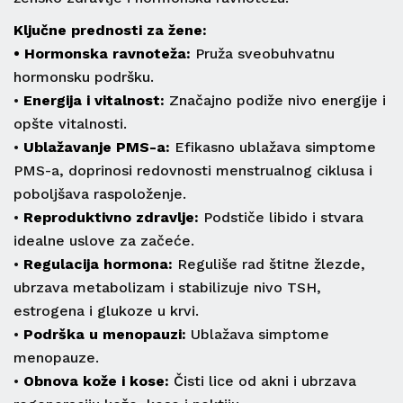
Ključne prednosti za žene:
• Hormonska ravnoteža:
Pruža sveobuhvatnu
hormonsku podršku.
•
Energija i vitalnost:
Značajno podiže nivo energije i
opšte vitalnosti.
•
Ublažavanje PMS-a:
Efikasno ublažava simptome
PMS-a, doprinosi redovnosti menstrualnog ciklusa i
poboljšava raspoloženje.
•
Reproduktivno zdravlje:
Podstiče libido i stvara
idealne uslove za začeće.
•
Regulacija hormona:
Reguliše rad štitne žlezde,
ubrzava metabolizam i stabilizuje nivo TSH,
estrogena i glukoze u krvi.
•
Podrška u menopauzi:
Ublažava simptome
menopauze.
•
Obnova kože i kose:
Čisti lice od akni i ubrzava