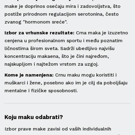
make je doprinos osećaju mira i zadovoljstva, što
postiže prirodnom regulacijom serotonina, često
zvanog "hormonom sreće".
Izbor za vrhunske rezultate:
Crna maka je izuzetno
cenjena u profesionalnom sportu i među poznatim
ličnostima širom sveta. Sadrži ubedljivo najvišu
koncentraciju makaena, što je čini najređom,
najskupljom i najtežom vrstom za uzgoj.
Kome je namenjena:
Crnu maku mogu koristiti i
muškarci i žene, posebno ako im je cilj da poboljšaju
mentalne i fizičke sposobnosti.
Koju maku odabrati?
Izbor prave make zavisi od vaših individualnih