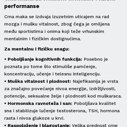
performanse
Crna maka se izdvaja izuzetnim uticajem na rad
mozga i mušku vitalnost, zbog čega je omiljena
među sportistima i onima koji teže vrhunskim
mentalnim i fizičkim dostignućima.
Za mentalnu i fizičku snagu:
• Poboljšanje kognitivnih funkcija:
Posebno je
poznata po tome što stimuliše pamćenje,
koncentraciju, učenje i telesnu inteligenciju.
• Muška vitalnost i plodnost:
Najefikasnija je vrsta
za značajno povećanje nivoa energije, izdržljivosti,
potencije, seksualne želje i plodnosti kod muškaraca.
• Hormonska ravnoteža i san:
Poboljšava kvalitet
sna i stabilizuje lučenje testosterona, TSH, hormona
rasta i nivoa glukoze u krvi.
• Raspoloženje i blagostanje:
Velika prednost crne