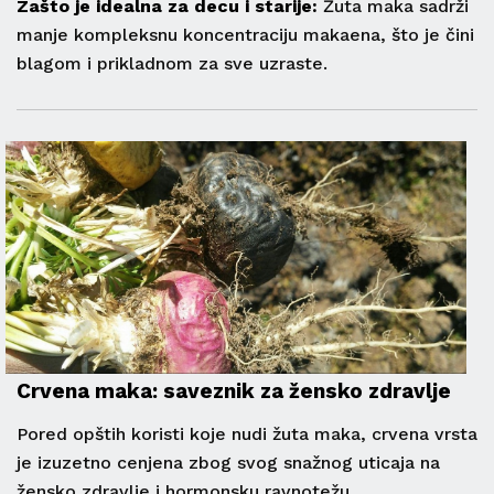
Zašto je idealna za decu i starije:
Žuta maka sadrži
manje kompleksnu koncentraciju makaena, što je čini
blagom i prikladnom za sve uzraste.
Crvena maka: saveznik za žensko zdravlje
Pored opštih koristi koje nudi žuta maka, crvena vrsta
je izuzetno cenjena zbog svog snažnog uticaja na
žensko zdravlje i hormonsku ravnotežu.