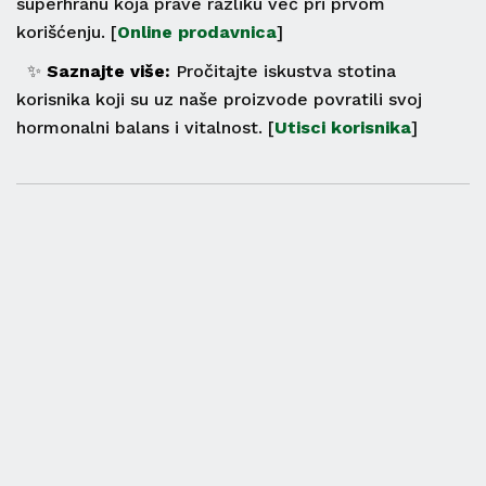
superhranu koja prave razliku već pri prvom
korišćenju. [
Online prodavnica
]
✨
Saznajte više:
Pročitajte iskustva stotina
korisnika koji su uz naše proizvode povratili svoj
hormonalni balans i vitalnost. [
Utisci korisnika
]