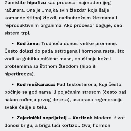
Zamislite
hipofizu
kao procesor najmodernijeg
računara. Ona je „majka svih žlezda“ koja šalje
komande štitnoj žlezdi, nadbubrežnim žlezdama i
reproduktivnim organima. Ako procesor baguje, ceo
sistem trpi.
• Kod žena:
Trudnoća donosi velike promene.
Često dolazi do pada estrogena i hormona rasta, što
vodi ka gubitku mišićne mase, opuštanju kože i
problemima sa štitnom žlezdom (hipo ili
hipertireoza).
• Kod muškaraca:
Pad testosterona, koji često
počinje sa godinama ili pojačanim stresom (često baš
nakon rođenja prvog deteta), usporava regeneraciju
svake ćelije u telu.
• Zajednički neprijatelj – Kortizol:
Moderni život
donosi brigu, a briga luči kortizol. Ovaj hormon