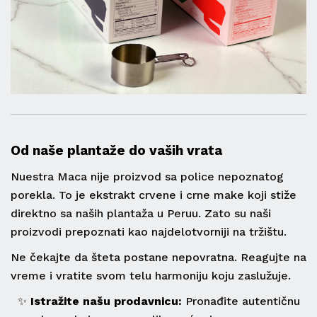
Od naše plantaže do vaših vrata
Nuestra Maca nije proizvod sa police nepoznatog
porekla. To je ekstrakt crvene i crne make koji stiže
direktno sa naših plantaža u Peruu. Zato su naši
proizvodi prepoznati kao najdelotvorniji na tržištu.
Ne čekajte da šteta postane nepovratna. Reagujte na
vreme i vratite svom telu harmoniju koju zaslužuje.
✨
Istražite našu prodavnicu:
Pronađite autentičnu