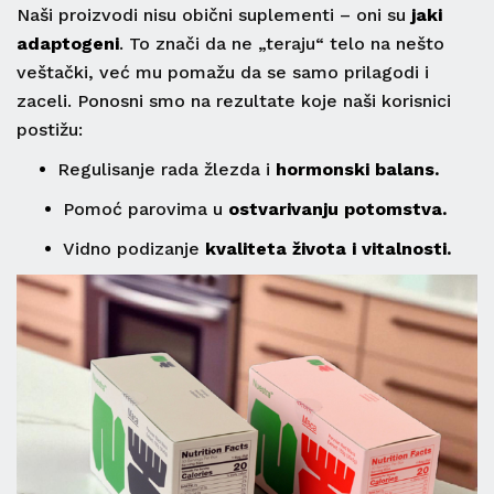
Naši proizvodi nisu obični suplementi – oni su
jaki
adaptogeni
. To znači da ne „teraju“ telo na nešto
veštački, već mu pomažu da se samo prilagodi i
zaceli. Ponosni smo na rezultate koje naši korisnici
postižu:
•
Regulisanje rada žlezda i
hormonski balans.
•
Pomoć parovima u
ostvarivanju potomstva.
•
Vidno podizanje
kvaliteta života i vitalnosti.