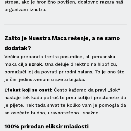
stresa, ako je hronično povišen, doslovno razara naš
organizam iznutra.
Zašto je Nuestra Maca rešenje, a ne samo
dodatak?
Većina preparata tretira posledice, ali peruanska
maka cilja
uzrok
. Ona deluje direktno na hipofizu,
pomažući joj da povrati prirodni balans. To je ono što
je čini jedinstvenom u svetu biljaka.
Efekat koji se oseti:
Često kažemo da pravi „šok“
nastaje tek kada potrošite prvu kutiju i prestanete da
je pijete. Tek tada shvatite koliko vam je pomogla da
se osećate budno, uravnoteženo i snažno.
100% prirodan eliksir mladosti