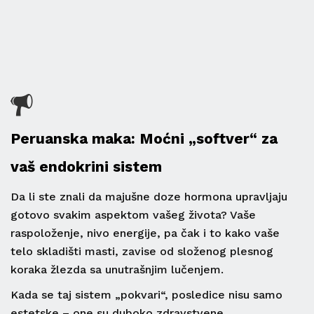
Peruanska maka: Moćni „softver“ za
vaš endokrini sistem
Da li ste znali da majušne doze hormona upravljaju
gotovo svakim aspektom vašeg života? Vaše
raspoloženje, nivo energije, pa čak i to kako vaše
telo skladišti masti, zavise od složenog plesnog
koraka žlezda sa unutrašnjim lučenjem.
Kada se taj sistem „pokvari“, posledice nisu samo
estetske – one su duboko zdravstvene.